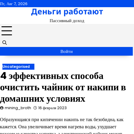
Перейти
Пт, Авг 7, 2026
Деньги работают
к
содержимому
Пассивный доход
Войти
Uncategorised
4 эффективных способа
очистить чайник от накипи в
домашних условиях
mining_broth
16 февраля 2023
Образующаяся при кипячении накипь не так безобидна, как
кажется. Она увеличивает время нагрева воды, ухудшает
вкусовые качества напитка, а электрический чайник может