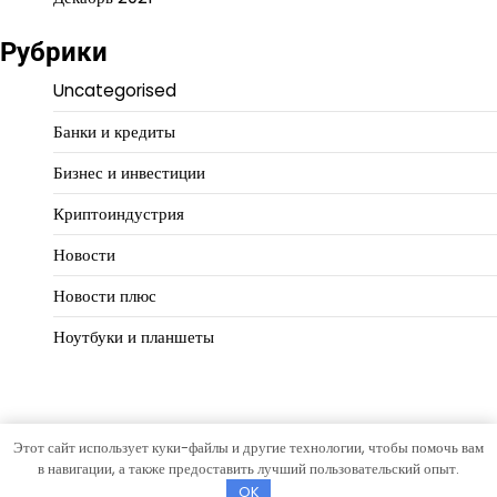
Рубрики
Uncategorised
Банки и кредиты
Бизнес и инвестиции
Криптоиндустрия
Новости
Новости плюс
Ноутбуки и планшеты
Этот сайт использует куки-файлы и другие технологии, чтобы помочь вам
Copyright © 2026
Деньги работают
Тема Open News от
в навигации, а также предоставить лучший пользовательский опыт.
Artify Themes
.
OK