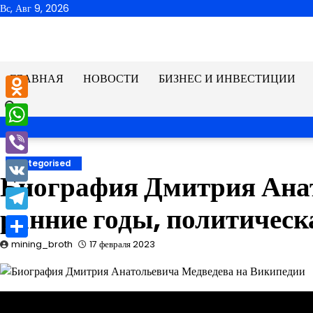
Перейти
Вс, Авг 9, 2026
к
содержимому
ГЛАВНАЯ
НОВОСТИ
БИЗНЕС И ИНВЕСТИЦИИ
Odnoklassniki
WhatsApp
Viber
Uncategorised
Биография Дмитрия Ана
VK
ранние годы, политическ
Telegram
mining_broth
17 февраля 2023
Отправить