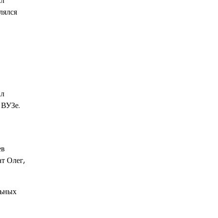
ыл
лялся
ал
 ВУЗе.
ев
т Олег,
льных