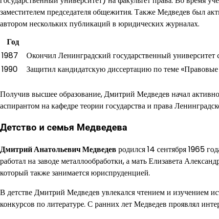
государственный университет) на факультет права. Во время уч
заместителем председателя общежития. Также Медведев был акт
автором нескольких публикаций в юридических журналах.
Год
1987
Окончил Ленинградский государственный университет 
1990
Защитил кандидатскую диссертацию по теме «Правовы
Получив высшее образование, Дмитрий Медведев начал активно 
аспирантом на кафедре теории государства и права Ленинградск
Детство и семья Медведева
Дмитрий Анатольевич Медведев
родился 14 сентября 1965 го
работал на заводе металлообработки, а мать Елизавета Алексан
который также занимается юриспруденцией.
В детстве Дмитрий Медведев увлекался чтением и изучением и
конкурсов по литературе. С ранних лет Медведев проявлял инте