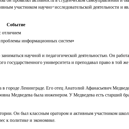
ебы он проявлял активность в студенческом самоуправлении и б
ивным участником научно-исследовательской деятельности и яв
Событие
с отличием
е проблемы информационных систем»
заниматься научной и педагогической деятельностью. Он работ
ого государственного университета и преподавал право в той же
да в городе Ленинграде. Его отец Анатолий Афанасьевич Медвед
дровна Медведева была инженером. У Медведева есть старший бра
стории. Он был классным оратором и активным участником шко
рес к политике и экономике.