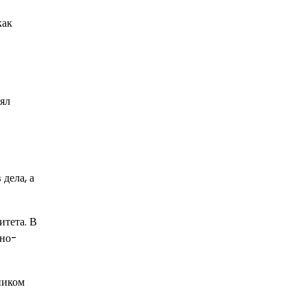
как
лял
дела, а
итета. В
чно-
ником