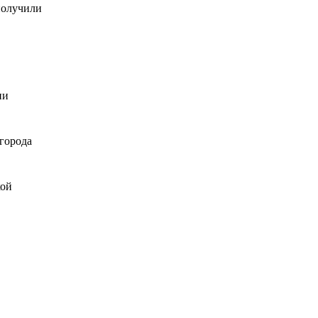
получили
ии
 города
кой