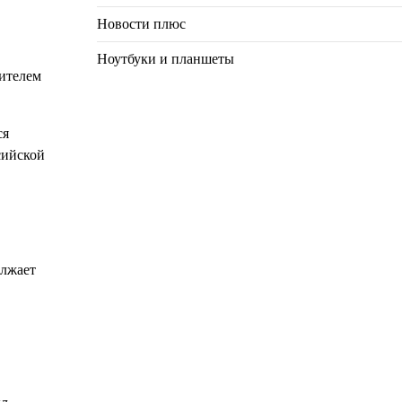
Новости плюс
Ноутбуки и планшеты
тителем
ся
сийской
олжает