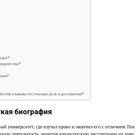
ведев?
езидентства?
иным?
нтства и каковы его текущие роль и достижения?
ткая биография
й университет, где изучал право и окончил его с отличием. По
скую деятельность, защитив кандидатскую диссертацию на тему