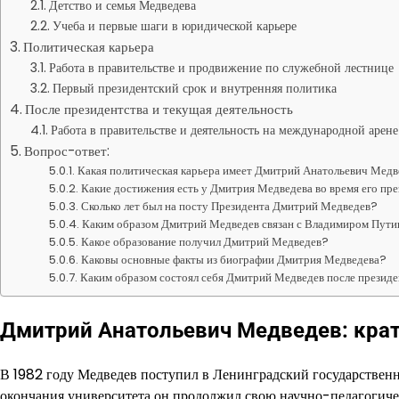
Детство и семья Медведева
Учеба и первые шаги в юридической карьере
Политическая карьера
Работа в правительстве и продвижение по служебной лестнице
Первый президентский срок и внутренняя политика
После президентства и текущая деятельность
Работа в правительстве и деятельность на международной арене
Вопрос-ответ:
Какая политическая карьера имеет Дмитрий Анатольевич Мед
Какие достижения есть у Дмитрия Медведева во время его пр
Сколько лет был на посту Президента Дмитрий Медведев?
Каким образом Дмитрий Медведев связан с Владимиром Пут
Какое образование получил Дмитрий Медведев?
Каковы основные факты из биографии Дмитрия Медведева?
Каким образом состоял себя Дмитрий Медведев после президе
Дмитрий Анатольевич Медведев: кра
В 1982 году Медведев поступил в Ленинградский государственны
окончания университета он продолжил свою научно-педагогиче