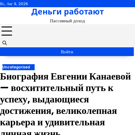
Перейти
Вс, Авг 9, 2026
Деньги работают
к
содержимому
Пассивный доход
Войти
Uncategorised
Биография Евгении Канаевой
— восхитительный путь к
успеху, выдающиеся
достижения, великолепная
карьера и удивительная
личная жизнь