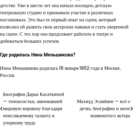
детстве. Уже в шести лет она начала посещать детскую
театральную студию и принимала участие в различных
постановках. Это был ее первый опыт на сцене, который
позволил ей развить свои актерские навыки и стать уверенной
на сцене. С тех пор она продолжает работать в театре и
добиваться больших успехов.
Где родилась Нина Меньшикова?
Нина Меньшикова родилась 16 января 1952 года в Москве,
Россия.
Биография Дарьи Касаткиной
Навигация
— теннисистки, завоевавшей
Махмуд Эсамбаев — всё о
по
мировую вершину благодаря
детях, биографии и жене
неиссякаемому таланту и
знаменитого актера
записям
упорному труду