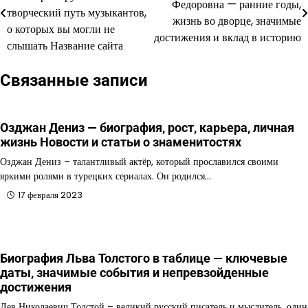
Федоровна — ранние годы,
по
творческий путь музыкантов,
жизнь во дворце, значимые
о которых вы могли не
записям
достижения и вклад в историю
слышать Название сайта
Связанные записи
Озджан Дениз — биография, рост, карьера, личная
жизнь Новости и статьи о знаменитостях
Озджан Дениз – талантливый актёр, который прославился своими
яркими ролями в турецких сериалах. Он родился…
17 февраля 2023
Биография Льва Толстого в таблице — ключевые
даты, значимые события и непревзойденные
достижения
Лев Николаевич Толстой – великий русский писатель и мыслитель, один