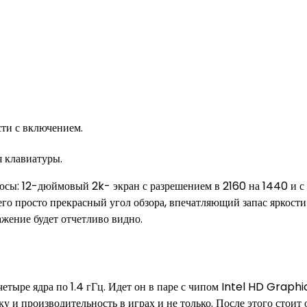
сти с включением.
 клавиатуры.
юсы: 12-дюймовый 2k- экран с разрешением в 2160 на 1440 и с
его просто прекрасный угол обзора, впечатляющий запас яркости
ажение будет отчетливо видно.
етыре ядра по 1.4 гГц. Идет он в паре с чипом Intel HD Graphi
у и производительность в играх и не только. После этого стоит 