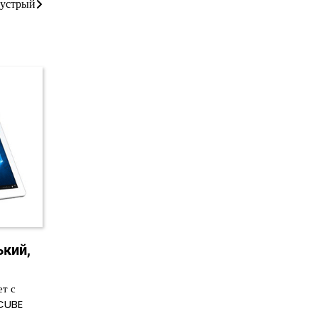
шустрый
ький,
ет с
 CUBE