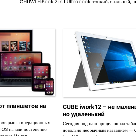
CHUWI HiBook 2 in 1 Ultrabook: тонкий, стильный, 
от планшетов на
CUBE iwork12 – не мален
но удаленький
ров рынка операционных
Сегодня под наш прицел попал табл
 iOS начали постепенно
довольно необычным названием —
гроки. Не так…