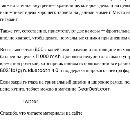
также отличное внутреннее хранилище, которое сделали на целы
напоминает идеал хорошего таблета на данный момент. Место н
гигабайт.
Также тут, естественно, присутствуют две камеры — фронтальна
вполне хватает, чтобы делать нормальные снимки при дневном о
Весит такое чудо 800 с копейками граммов и по толщине выходи
батареи на целых 11 000 mAh. Довольно недурно для такого устр
время под розеткой, хотя при активном использовании все равно п
802.11b/g/n, Bluetooth 4.0 и поддержка широкого спектра фо
Если закрыть глаза на тривиальный дизайн и широкие рамки, 
цене; купить таблет можно в магазине GearBest.com.
Twitter
Спасибо, что читаете материалы на сайте