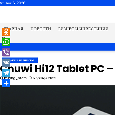
Перейти
Чт, Авг 6, 2026
к
содержимому
ГЛАВНАЯ
НОВОСТИ
БИЗНЕС И ИНВЕСТИЦИИ
Odnoklassniki
WhatsApp
Viber
Ноутбуки и планшеты
Chuwi Hi12 Tablet PC –
VK
mining_broth
5 декабря 2022
Telegram
Отправить