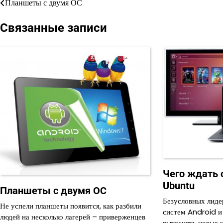
Планшеты с двумя ОС
Навигация
по
Связанные записи
записям
Чего ждать 
Ubuntu
Планшеты с двумя ОС
Безусловных лиде
Не успели планшеты появится, как разбили
систем Android и
людей на несколько лагерей – приверженцев
вытеснять новые и