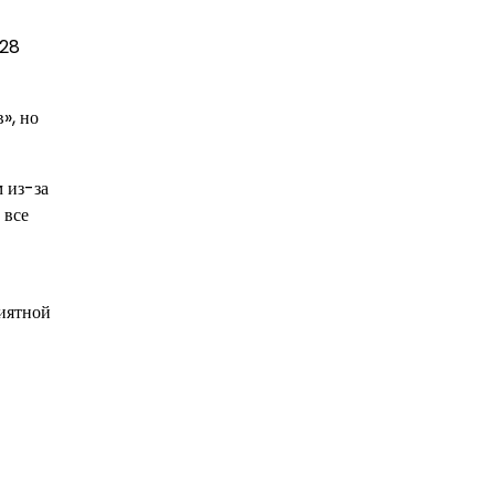
128
», но
 из-за
 все
риятной