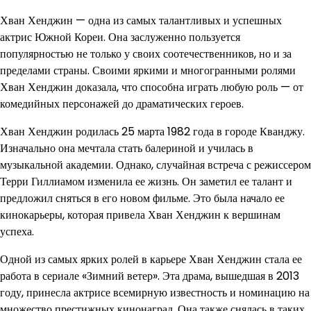
Хван Хенджин — одна из самых талантливых и успешных
актрис Южной Кореи. Она заслуженно пользуется
популярностью не только у своих соотечественников, но и за
пределами страны. Своими яркими и многогранными ролями
Хван Хенджин доказала, что способна играть любую роль — от
комедийных персонажей до драматических героев.
Хван Хенджин родилась 25 марта 1982 года в городе Кванджу.
Изначально она мечтала стать балериной и училась в
музыкальной академии. Однако, случайная встреча с режиссером
Терри Гиллиамом изменила ее жизнь. Он заметил ее талант и
предложил сняться в его новом фильме. Это была начало ее
кинокарьеры, которая привела Хван Хенджин к вершинам
успеха.
Одной из самых ярких ролей в карьере Хван Хенджин стала ее
работа в сериале «Зимний ветер». Эта драма, вышедшая в 2013
году, принесла актрисе всемирную известность и номинацию на
множество престижных кинонаград. Она также снялась в таких