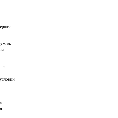
вершил
ружил,
ыла
чая
 условий
ты
я.