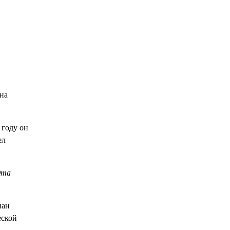
 на
 году он
ел
Эта
нан
еской