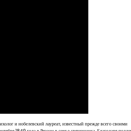
холог и нобелевский лауреат, известный прежде всего своими
ентября 1849 года в Рязани в семье священника. Благодаря подд