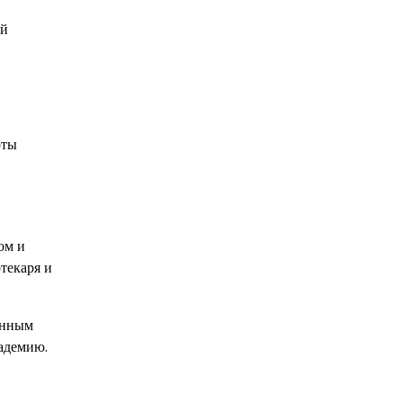
ой
оты
ом и
текаря и
енным
кадемию.