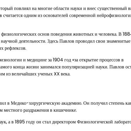
оторый повлиял на многие области науки и внес существенный в
в считается одним из основателей современной нейрофизиологи
физиологических основ поведения животных и человека. В 188
 научной деятельности. Здесь Павлов проводил свои знаменитые
х рефлексов.
зиологии и медицине за 1904 год «за открытие процессов в
амого конца жизни занимался популяризацией науки. Павлов ос
ним из величайших ученых XX века.
тупил в Медико-хирургическую академию. Он получил степень ка
ем местного раздражения в кишечнике.
аук, а в 1895 году он стал директором Физиологической лаборат