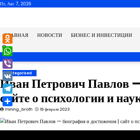
Перейти
Пт, Авг 7, 2026
к
содержимому
ГЛАВНАЯ
НОВОСТИ
БИЗНЕС И ИНВЕСТИЦИИ
Odnoklassniki
WhatsApp
Viber
Uncategorised
Иван Петрович Павлов —
VK
сайте о психологии и нау
Telegram
mining_broth
16 февраля 2023
Отправить