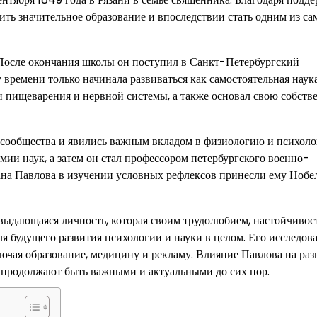
чить значительное образование и впоследствии стать одним из с
 После окончания школы он поступил в Санкт-Петербургский
 времени только начинала развиваться как самостоятельная наука
и пищеварения и нервной системы, а также основал свою собст
сообщества и явились важным вкладом в физиологию и психоло
ии наук, а затем он стал профессором петербургского военно-
ана Павлова в изучении условных рефлексов принесли ему Ноб
 выдающаяся личность, которая своим трудолюбием, настойчивос
я будущего развития психологии и науки в целом. Его исследов
лючая образование, медицину и рекламу. Влияние Павлова на раз
я продолжают быть важными и актуальными до сих пор.