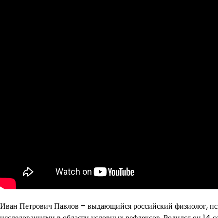
Иван Петрович Павлов – выдающийся российский физиолог, пси
исследованиями в области условных рефлексов. Родился он 14 с