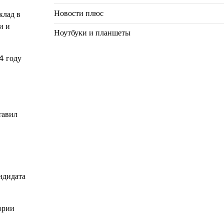
Новости плюс
клад в
и и
Ноутбуки и планшеты
4 году
тавил
ндидата
ории