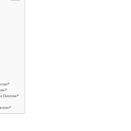
логии?
ами?
ча Павлова?
влова?