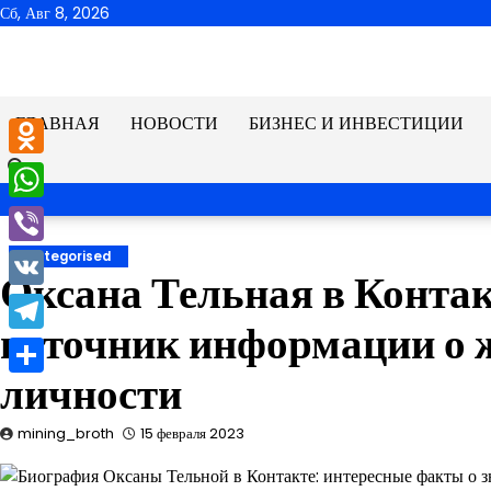
Перейти
Сб, Авг 8, 2026
к
содержимому
ГЛАВНАЯ
НОВОСТИ
БИЗНЕС И ИНВЕСТИЦИИ
Odnoklassniki
WhatsApp
Viber
Uncategorised
Оксана Тельная в Конта
VK
источник информации о ж
Telegram
личности
Отправить
mining_broth
15 февраля 2023