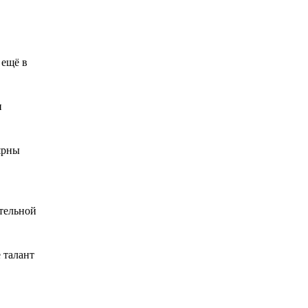
 ещё в
и
ярны
ительной
 талант