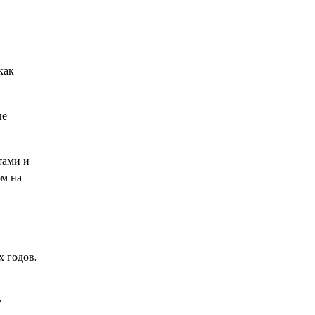
как
ые
тами и
ом на
 годов.
у