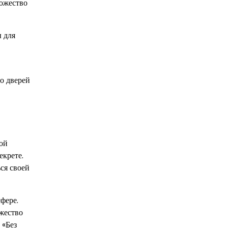
ножество
ы для
о дверей
гой
екрете.
ся своей
фере.
ожество
 «Без