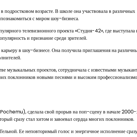
 подростковом возрасте. В школе она участвовала в различных
 познакомиться с миром шоу-бизнеса.
опулярного телевизионного проекта «Студия-42», где выступала 
опулярность и признание среди зрителей.
 карьеру в шоу-бизнесе. Она получила приглашения на различн
олнителей.
стве музыкальных проектов, сотрудничала с известными музыкан
своих поклонников новыми песнями и высоким профессионализм
Pochemu), сделала свой прорыв на поп-сцену в начале 2000-х
орый сразу стал хитом и завоевал сердца многих поклонников.
Тельной. Ее неповторимый голос и энергичное исполнение сраз