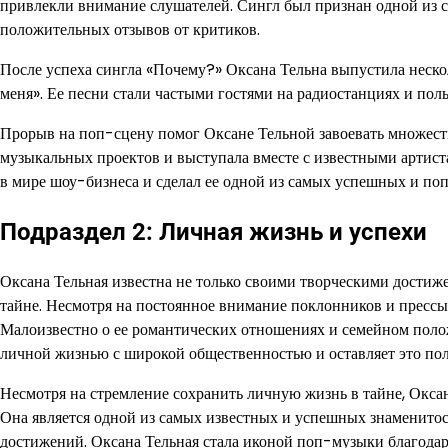
привлекли внимание слушателей. Сингл был признан одной из 
положительных отзывов от критиков.
После успеха сингла «Почему?» Оксана Тельна выпустила неско
меня». Ее песни стали частыми гостями на радиостанциях и пол
Прорыв на поп-сцену помог Оксане Тельной завоевать множеств
музыкальных проектов и выступала вместе с известными артис
в мире шоу-бизнеса и сделал ее одной из самых успешных и по
Подраздел 2: Личная жизнь и успехи
Оксана Тельная известна не только своими творческими достиж
тайне. Несмотря на постоянное внимание поклонников и прессы
Малоизвестно о ее романтических отношениях и семейном положе
личной жизнью с широкой общественностью и оставляет это поле 
Несмотря на стремление сохранить личную жизнь в тайне, Оксан
Она является одной из самых известных и успешных знаменитос
достижений. Оксана Тельная стала иконой поп-музыки благодаря 