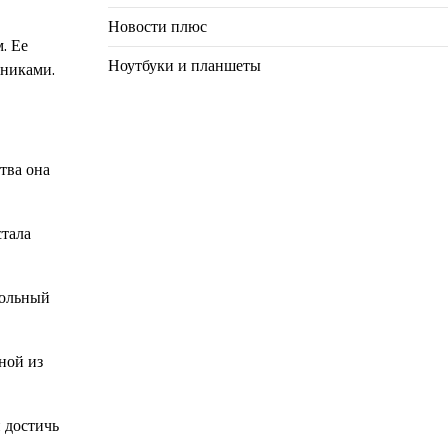
Новости плюс
. Ее
Ноутбуки и планшеты
нниками.
тва она
стала
сольный
ной из
и достичь