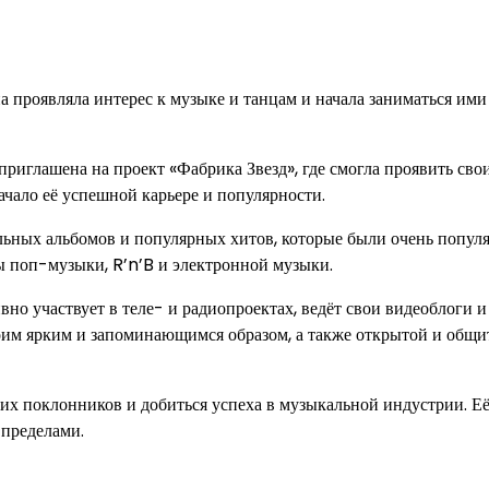
на проявляла интерес к музыке и танцам и начала заниматься ими
приглашена на проект «Фабрика Звезд», где смогла проявить сво
чало её успешной карьере и популярности.
ольных альбомов и популярных хитов, которые были очень попул
ы поп-музыки, R’n’B и электронной музыки.
но участвует в теле- и радиопроектах, ведёт свои видеоблоги и
воим ярким и запоминающимся образом, а также открытой и общ
гих поклонников и добиться успеха в музыкальной индустрии. Её
 пределами.