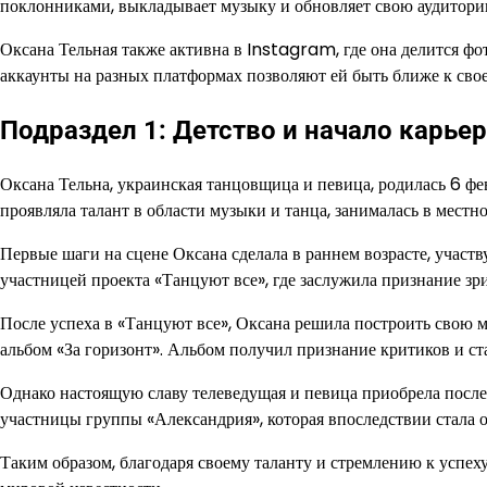
поклонниками, выкладывает музыку и обновляет свою аудитори
Оксана Тельная также активна в Instagram, где она делится фо
аккаунты на разных платформах позволяют ей быть ближе к св
Подраздел 1: Детство и начало карье
Оксана Тельна, украинская танцовщица и певица, родилась 6 фев
проявляла талант в области музыки и танца, занималась в местн
Первые шаги на сцене Оксана сделала в раннем возрасте, участв
участницей проекта «Танцуют все», где заслужила признание з
После успеха в «Танцуют все», Оксана решила построить свою 
альбом «За горизонт». Альбом получил признание критиков и с
Однако настоящую славу телеведущая и певица приобрела после 
участницы группы «Александрия», которая впоследствии стала 
Таким образом, благодаря своему таланту и стремлению к успеху