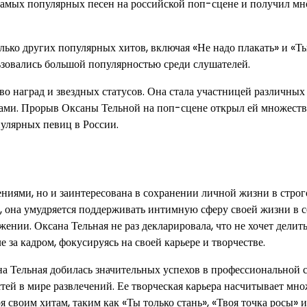
самых популярных песен на российской поп-сцене и получил м
лько других популярных хитов, включая «Не надо плакать» и «Т
ьзовались большой популярностью среди слушателей.
о наград и звездных статусов. Она стала участницей различных
тами. Прорыв Оксаны Тельной на поп-сцене открыл ей множеств
пулярных певиц в России.
ениями, но и заинтересована в сохранении личной жизни в стро
, она умудряется поддерживать интимную сферу своей жизни в с
нии. Оксана Тельная не раз декларировала, что не хочет делить
за кадром, фокусируясь на своей карьере и творчестве.
а Тельная добилась значительных успехов в профессиональной с
тей в мире развлечений. Ее творческая карьера насчитывает мн
своим хитам, таким как «Ты только стань», «Твоя точка росы» и