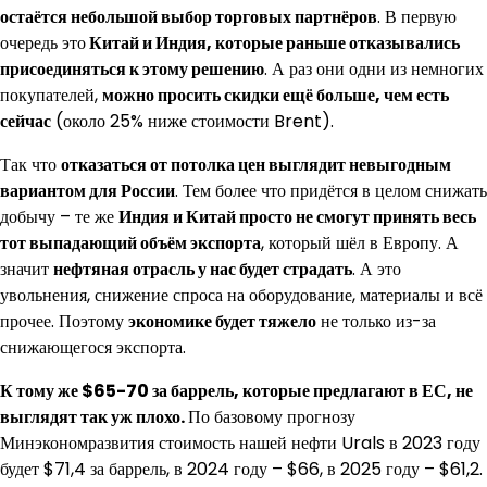
остаётся небольшой выбор торговых партнёров
. В первую
очередь это
Китай и Индия, которые раньше отказывались
присоединяться к этому решению
. А раз они одни из немногих
покупателей,
можно просить скидки ещё больше, чем есть
сейчас
(около 25% ниже стоимости Brent).
Так что
отказаться от потолка цен выглядит невыгодным
вариантом для России
. Тем более что придётся в целом снижать
добычу – те же
Индия и Китай просто не смогут принять весь
тот выпадающий объём экспорта
, который шёл в Европу. А
значит
нефтяная отрасль у нас будет страдать
. А это
увольнения, снижение спроса на оборудование, материалы и всё
прочее. Поэтому
экономике будет тяжело
не только из-за
снижающегося экспорта.
К тому же $65-70 за баррель, которые предлагают в ЕС, не
выглядят так уж плохо.
По базовому прогнозу
Минэкономразвития стоимость нашей нефти Urals в 2023 году
будет $71,4 за баррель, в 2024 году – $66, в 2025 году – $61,2.