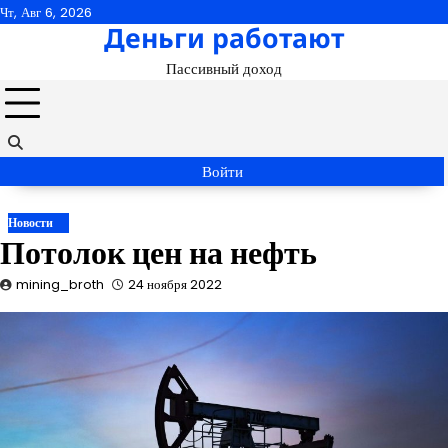
Перейти
Чт, Авг 6, 2026
Деньги работают
к
содержимому
Пассивный доход
Войти
Новости
Потолок цен на нефть
mining_broth
24 ноября 2022