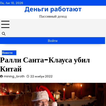
Перейти
Пн, Авг 10, 2026
Деньги работают
к
содержимому
Пассивный доход
Войти
Новости
Ралли Санта-Клауса убил
Китай
mining_broth
22 ноября 2022