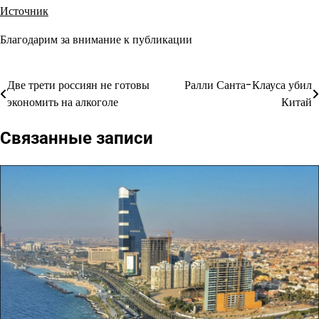
Источник
Благодарим за внимание к публикации
Две трети россиян не готовы
Ралли Санта-Клауса убил
Навигация
экономить на алкоголе
Китай
по
Связанные записи
записям