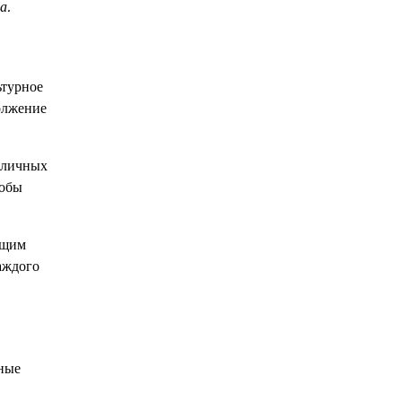
а.
ьтурное
олжение
азличных
тобы
ющим
аждого
ьные