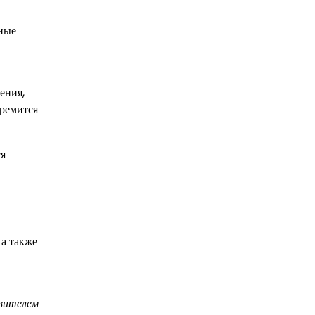
ные
ения,
тремится
ся
 а также
авителем