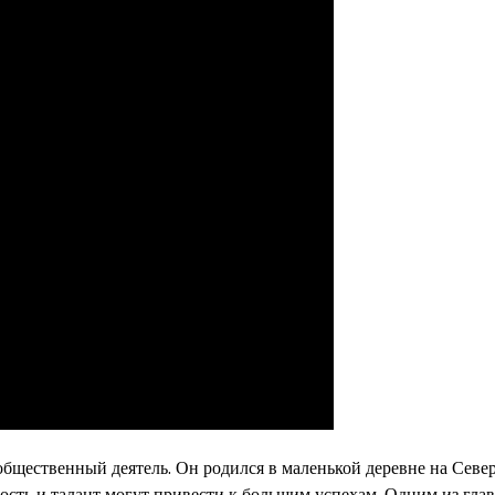
бщественный деятель. Он родился в маленькой деревне на Севе
вость и талант могут привести к большим успехам. Одним из гла