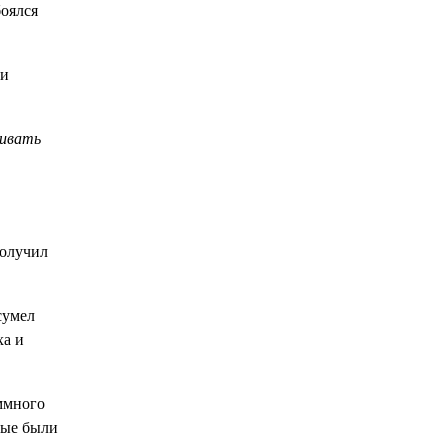
боялся
 и
вивать
получил
сумел
ха и
ммного
рые были