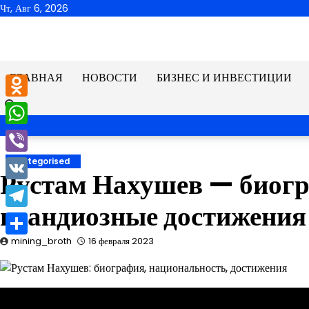
Перейти
Чт, Авг 6, 2026
к
содержимому
ГЛАВНАЯ
НОВОСТИ
БИЗНЕС И ИНВЕСТИЦИИ
Odnoklassniki
WhatsApp
Viber
Uncategorised
Рустам Нахушев — биогр
VK
грандиозные достижения
Telegram
mining_broth
16 февраля 2023
Отправить