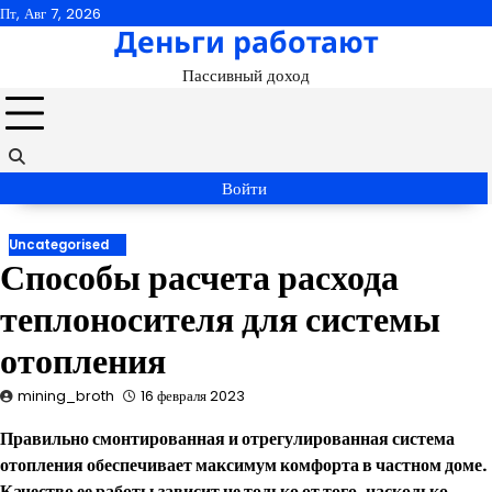
Перейти
Пт, Авг 7, 2026
Деньги работают
к
содержимому
Пассивный доход
Войти
Uncategorised
Способы расчета расхода
теплоносителя для системы
отопления
mining_broth
16 февраля 2023
Правильно смонтированная и отрегулированная система
отопления обеспечивает максимум комфорта в частном доме.
Качество ее работы зависит не только от того, насколько